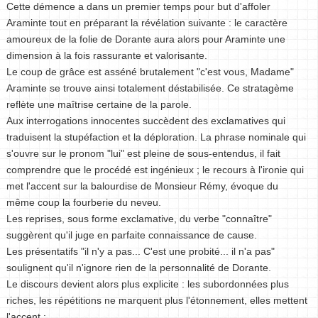
Cette démence a dans un premier temps pour but d'affoler
Araminte tout en préparant la révélation suivante : le caractère
amoureux de la folie de Dorante aura alors pour Araminte une
dimension à la fois rassurante et valorisante.
Le coup de grâce est asséné brutalement "c'est vous, Madame"
Araminte se trouve ainsi totalement déstabilisée. Ce stratagème
reflète une maîtrise certaine de la parole.
Aux interrogations innocentes succèdent des exclamatives qui
traduisent la stupéfaction et la déploration. La phrase nominale qui
s'ouvre sur le pronom "lui" est pleine de sous-entendus, il fait
comprendre que le procédé est ingénieux ; le recours à l'ironie qui
met l'accent sur la balourdise de Monsieur Rémy, évoque du
même coup la fourberie du neveu.
Les reprises, sous forme exclamative, du verbe "connaître"
suggèrent qu'il juge en parfaite connaissance de cause.
Les présentatifs "il n'y a pas... C'est une probité... il n'a pas"
soulignent qu'il n'ignore rien de la personnalité de Dorante.
Le discours devient alors plus explicite : les subordonnées plus
riches, les répétitions ne marquent plus l'étonnement, elles mettent
l'accent :