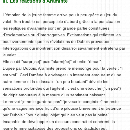
III. Les réactions d'Araminte
L'émotion de la jeune femme arrive peu à peu grâce au jeu du
valet. Son trouble est perceptible d'abord grâce à la ponctuation :
les répliques d'Araminte sont en grande partie constituées
d'exclamatives ou d'interrogatives. Exclamations qui reflètent les
bouleversements que les révélations de Dubois provoquent.
Interrogations qui montrent son désarroi savamment entretenu par
le valet.
Elle se dit "surpr[ise]" puis "alarm[ée]" et enfin "émue".
Dupée par Dubois, Araminte prend le mensonge pour la vérité : "il
est vrai". Ceci l'amène à envisager un intendant amoureux d'une
autre femme et la didascalie "un peu boudant" dévoile les
sensations profondes qui l'agitent : c'est une ébauche ("un peu")
de dépit amoureux à la mesure d'un sentiment naissant.
Le renvoi "je ne le garderai pas" "je veux le congédier" ne reste
qu'une vague menace fruit d'une jalousie brièvement entretenue
par Dubois : "pour quelqu'objet qui n'en vaut pas la peine".
Incapable de développer un discours construit et cohérent, la
jeune femme juxtapose des propositions contradictoires :