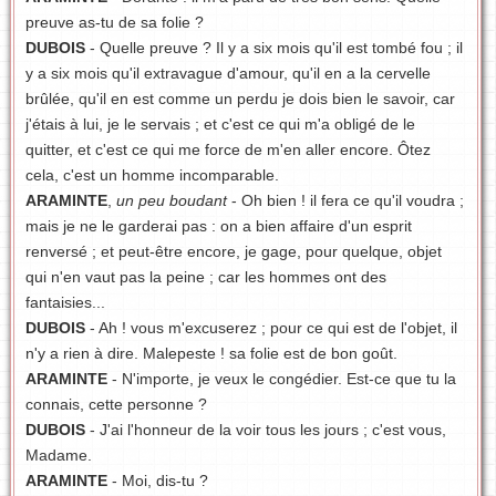
preuve as-tu de sa folie ?
DUBOIS
- Quelle preuve ? Il y a six mois qu'il est tombé fou ; il
y a six mois qu'il extravague d'amour, qu'il en a la cervelle
brûlée, qu'il en est comme un perdu je dois bien le savoir, car
j'étais à lui, je le servais ; et c'est ce qui m'a obligé de le
quitter, et c'est ce qui me force de m'en aller encore. Ôtez
cela, c'est un homme incomparable.
ARAMINTE
,
un peu boudant
- Oh bien ! il fera ce qu'il voudra ;
mais je ne le garderai pas : on a bien affaire d'un esprit
renversé ; et peut-être encore, je gage, pour quelque, objet
qui n'en vaut pas la peine ; car les hommes ont des
fantaisies...
DUBOIS
- Ah ! vous m'excuserez ; pour ce qui est de l'objet, il
n'y a rien à dire. Malepeste ! sa folie est de bon goût.
ARAMINTE
- N'importe, je veux le congédier. Est-ce que tu la
connais, cette personne ?
DUBOIS
- J'ai l'honneur de la voir tous les jours ; c'est vous,
Madame.
ARAMINTE
- Moi, dis-tu ?