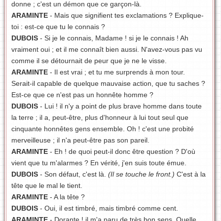
donne ; c'est un démon que ce garçon-là.
ARAMINTE
- Mais que signifient tes exclamations ? Explique-
toi : est-ce que tu le connais ?
DUBOIS
- Si je le connais, Madame ! si je le connais ! Ah
vraiment oui ; et il me connaît bien aussi. N'avez-vous pas vu
comme il se détournait de peur que je ne le visse.
ARAMINTE
- Il est vrai ; et tu me surprends à mon tour.
Serait-il capable de quelque mauvaise action, que tu saches ?
Est-ce que ce n'est pas un honnête homme ?
DUBOIS
- Lui ! il n'y a point de plus brave homme dans toute
la terre ; il a, peut-être, plus d'honneur à lui tout seul que
cinquante honnêtes gens ensemble. Oh ! c'est une probité
merveilleuse ; il n'a peut-être pas son pareil.
ARAMINTE
- Eh ! de quoi peut-il donc être question ? D'où
vient que tu m'alarmes ? En vérité, j'en suis toute émue.
DUBOIS
- Son défaut, c'est là.
(Il se touche le front.)
C'est à la
tête que le mal le tient.
ARAMINTE
- A la tête ?
DUBOIS
- Oui, il est timbré, mais timbré comme cent.
ARAMINTE
- Dorante ! il m'a paru de très bon sens. Quelle