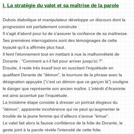
I. La stratégie du valet et sa maîtrise de la parole
Dubois diabolique et manipulateur développe un discours dont la
progression est parfaitement construite :
Il s'agit d'abord pour lui de s'assurer la confiance de sa maîtresse.
Ses premières interrogations sont des témoignages de cette
loyauté qu'il a affirmée plus haut.
Il feint l'étonnement tout en mettant à nue la malhonnêteté de
Dorante : "Comment a-t-il fait pour arriver jusqu'ici ?".
Ensuite, il reste très évasif tout en suscitant l'inquiétude en
qualifiant Dorante de "démon", la tournure de la phrase avec la
désignation appuyée ("c'est un démon que ce garçon là") souligne
le danger que représente son ancien maître. L'intérêt d'Araminte
est ainsi accentué par l'inquiétude.
La troisième étape consiste à dresser un portrait élogieux du
"démon", apparente incohérence qui ne peut qu'augmenter le
trouble de la jeune femme qui d'ailleurs s'avoue "émue".
Le valet fait alors la fausse confidence de la folie de Dorante, le
geste joint à la parole révèle l'intensité de cette folie.