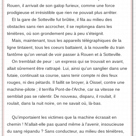
Rouen, il arrivait de son galop furieux, comme une force
prodigieuse et irrésistible que rien ne pouvait plus arrêter.
Et la gare de Sotteville fut brûlée, il fila au milieu des
obstacles sans rien accrocher, il se replongea dans les
ténèbres, où son grondement peu à peu s'éteignit.
Mais, maintenant, tous les appareils télégraphiques de la
ligne tintaient, tous les coeurs battaient, à la nouvelle du train
fantôme qu'on venait de voir passer à Rouen et à Sotteville.
On tremblait de peur : un express qui se trouvait en avant,
allait sûrement être rattrapé. Lui, ainsi qu'un sanglier dans une
futaie, continuait sa course, sans tenir compte ni des feux
rouges, ni des pétards. Il faillit se broyer, à Oissel, contre une
machine-pilote ; il terrifia Pont-de-l'Arche, car sa vitesse ne
semblait pas se ralentir. De nouveau, disparu, il roulait, il
roulait, dans la nuit noire, on ne savait où, là-bas.
Qu'importaient les victimes que la machine écrasait en
chemin ! N'allait-elle pas quand même à l'avenir, insoucieuse
du sang répandu ? Sans conducteur, au milieu des ténèbres,