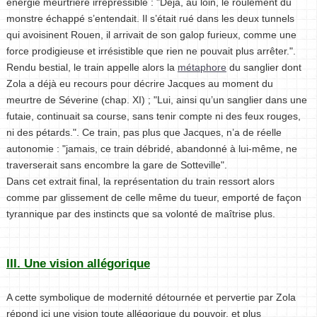
énergie meurtrière irrépressible : "Déjà, au loin, le roulement du
monstre échappé s’entendait. Il s’était rué dans les deux tunnels
qui avoisinent Rouen, il arrivait de son galop furieux, comme une
force prodigieuse et irrésistible que rien ne pouvait plus arrêter.".
Rendu bestial, le train appelle alors la
métaphore
du sanglier dont
Zola a déjà eu recours pour décrire Jacques au moment du
meurtre de Séverine (chap. XI) ; "Lui, ainsi qu’un sanglier dans une
futaie, continuait sa course, sans tenir compte ni des feux rouges,
ni des pétards.". Ce train, pas plus que Jacques, n’a de réelle
autonomie : "jamais, ce train débridé, abandonné à lui-même, ne
traverserait sans encombre la gare de Sotteville".
Dans cet extrait final, la représentation du train ressort alors
comme par glissement de celle même du tueur, emporté de façon
tyrannique par des instincts que sa volonté de maîtrise plus.
III. Une vision allégorique
A cette symbolique de modernité détournée et pervertie par Zola
répond ici une vision toute allégorique du pouvoir, et plus