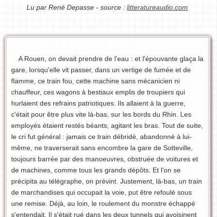
Lu par René Depasse - source :
litteratureaudio.com
A Rouen, on devait prendre de l'eau : et l'épouvante glaça la
gare, lorsqu'elle vit passer, dans un vertige de fumée et de
flamme, ce train fou, cette machine sans mécanicien ni
chauffeur, ces wagons à bestiaux emplis de troupiers qui
hurlaient des refrains patriotiques. Ils allaient à la guerre,
c'était pour être plus vite là-bas, sur les bords du Rhin. Les
employés étaient restés béants, agitant les bras. Tout de suite,
le cri fut général : jamais ce train débridé, abandonné à lui-
même, ne traverserait sans encombre la gare de Sotteville,
toujours barrée par des manoeuvres, obstruée de voitures et
de machines, comme tous les grands dépôts. Et l'on se
précipita au télégraphe, on prévint. Justement, là-bas, un train
de marchandises qui occupait la voie, put être refoulé sous
une remise. Déjà, au loin, le roulement du monstre échappé
s'entendait. Il s'était rué dans les deux tunnels qui avoisinent