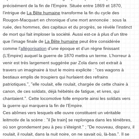
précisément de la fin de l’Empire. Située entre 1869 et 1870,
l’intrigue de
La Bête humaine
transforme la fin du cycle des
Rougon-Macquart en chronique d’une mort annoncée : sous la
ruée, des hommes, des capitaux et du progrès, se révèle l’instinct
de mort qui fait imploser la société. Aussi est-ce à plus d’un titre
que l’image finale de
La Bête humaine
peut être considérée
comme l’
allégorisation
d’une époque et d’un règne finissant
(L’Empire) auquel la guerre de 1870 mettra un terme. L’horreur à
venir est très largement suggérée par Zola dans cet extrait à
travers un imaginaire à tout le moins explicite : "ces wagons à
bestiaux emplis de troupiers qui hurlaient des refrains
patriotiques.", "elle roulait, elle roulait, chargée de cette chaire à
canon, de ces soldats, déjà hébétés de fatigue, et ivres, qui
chantaient.". Cette locomotive folle emporte ainsi les soldats vers
la guerre qui marquera la fin de l’Empire.
Ces abîmes vers lesquels elle ouvre constituent un véritable
leitmotiv de la scène : "il [le train] se replongea dans les ténèbres,
où son grondement peu à peu s’éteignit." ; "De nouveau, disparu, il
roulait, il roulait, dans la nuit noire, on ne savait où, là-bas.". Il se