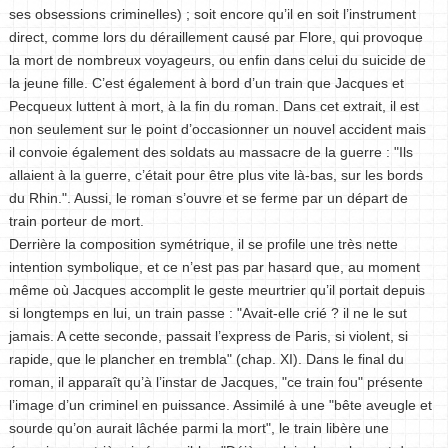
ses obsessions criminelles) ; soit encore qu’il en soit l’instrument
direct, comme lors du déraillement causé par Flore, qui provoque
la mort de nombreux voyageurs, ou enfin dans celui du suicide de
la jeune fille. C’est également à bord d’un train que Jacques et
Pecqueux luttent à mort, à la fin du roman. Dans cet extrait, il est
non seulement sur le point d’occasionner un nouvel accident mais
il convoie également des soldats au massacre de la guerre : "Ils
allaient à la guerre, c’était pour être plus vite là-bas, sur les bords
du Rhin.". Aussi, le roman s’ouvre et se ferme par un départ de
train porteur de mort.
Derrière la composition symétrique, il se profile une très nette
intention symbolique, et ce n’est pas par hasard que, au moment
même où Jacques accomplit le geste meurtrier qu’il portait depuis
si longtemps en lui, un train passe : "Avait-elle crié ? il ne le sut
jamais. A cette seconde, passait l’express de Paris, si violent, si
rapide, que le plancher en trembla" (chap. XI). Dans le final du
roman, il apparaît qu’à l’instar de Jacques, "ce train fou" présente
l’image d’un criminel en puissance. Assimilé à une "bête aveugle et
sourde qu’on aurait lâchée parmi la mort", le train libère une