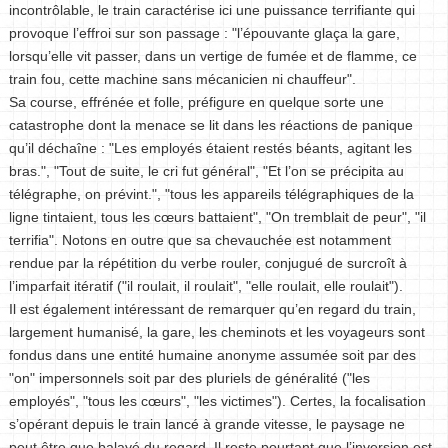
incontrôlable, le train caractérise ici une puissance terrifiante qui
provoque l’effroi sur son passage : "l’épouvante glaça la gare,
lorsqu’elle vit passer, dans un vertige de fumée et de flamme, ce
train fou, cette machine sans mécanicien ni chauffeur".
Sa course, effrénée et folle, préfigure en quelque sorte une
catastrophe dont la menace se lit dans les réactions de panique
qu’il déchaîne : "Les employés étaient restés béants, agitant les
bras.", "Tout de suite, le cri fut général", "Et l’on se précipita au
télégraphe, on prévint.", "tous les appareils télégraphiques de la
ligne tintaient, tous les cœurs battaient", "On tremblait de peur", "il
terrifia". Notons en outre que sa chevauchée est notamment
rendue par la répétition du verbe rouler, conjugué de surcroît à
l’imparfait itératif ("il roulait, il roulait", "elle roulait, elle roulait").
Il est également intéressant de remarquer qu’en regard du train,
largement humanisé, la gare, les cheminots et les voyageurs sont
fondus dans une entité humaine anonyme assumée soit par des
"on" impersonnels soit par des pluriels de généralité ("les
employés", "tous les cœurs", "les victimes"). Certes, la focalisation
s’opérant depuis le train lancé à grande vitesse, le paysage ne
peut être que balayé du regard. Il reste pourtant que l’inversion est