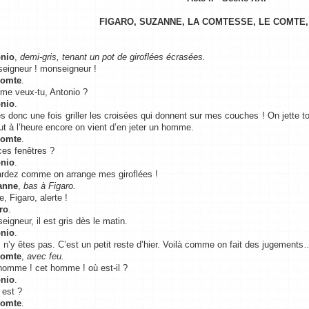
FIGARO, SUZANNE, LA COMTESSE, LE COMTE,
nio
,
demi-gris, tenant un pot de giroflées écrasées.
eigneur ! monseigneur !
Comte
.
me veux-tu, Antonio ?
nio
.
es donc une fois griller les croisées qui donnent sur mes couches ! On jette t
out à l’heure encore on vient d’en jeter un homme.
Comte
.
ces fenêtres ?
nio
.
rdez comme on arrange mes giroflées !
anne
,
bas à Figaro.
e, Figaro, alerte !
ro
.
eigneur, il est gris dès le matin.
nio
.
 n’y êtes pas. C’est un petit reste d’hier. Voilà comme on fait des jugements
Comte
,
avec feu.
homme ! cet homme ! où est-il ?
nio
.
 est ?
Comte
.