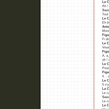
La 
Ah ! 
Suz
Tout 
Le 
Eh b
Anto
Mons
Figa
Fi do
Le 
Vous
Figa
A, a,
oh ! 
Le 
Pourq
Figa
Il… 
Le 
Il n
La 
Le c
Suz
Le c
Le 