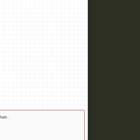
ais :