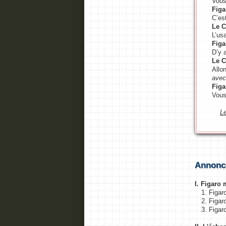
Vous
Figa
C’es
Le 
L’usa
Figa
D’y 
Le 
Allon
avec
Figa
Vous
L
Annonc
I. Figaro 
1. Figar
2. Figar
3. Figar