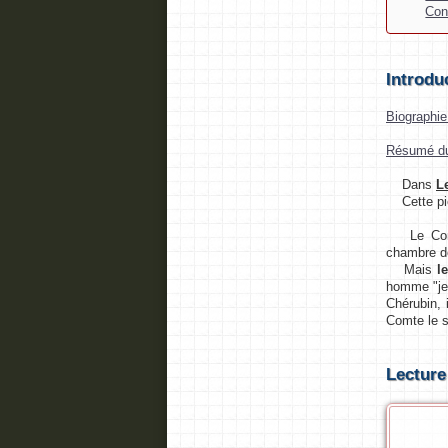
Con
Introdu
Biographi
Résumé du
Dans
L
Cette pièc
Le Comte 
chambre de
Mais
l
homme "jeté
Chérubin, 
Comte le s
Lecture 