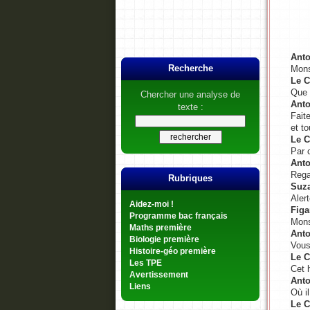
Anto
Mons
Recherche
Le 
Que 
Chercher une analyse de
Anto
texte :
Fait
et t
Le 
Par 
Anto
Rega
Rubriques
Suz
Alert
Aidez-moi !
Figa
Programme bac français
Mons
Maths première
Anto
Biologie première
Vous
Histoire-géo première
Le 
Les TPE
Cet 
Avertissement
Anto
Liens
Où il
Le 