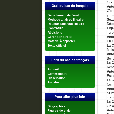
Oui.
Oral du bac de français
Anto
C’est
y to
Déroulement de l'oral
Suz
Méthode analyse linéaire
Déto
Réussir l'analyse linéaire
Figa
L'entretien
Tu b
Révisions
Anto
Gérer son stress
Eh !
Matériel à apporter
La 
Texte officiel
Mais
Anto
Boir
Ecrit du bac de français
Le 
Répo
Accueil
Anto
Commentaire
Est-
Dissertation
Le 
Annales
Com
Anto
Si v
Pour aller plus loin
maît
Le 
On a
Biographies
Anto
Figures de style