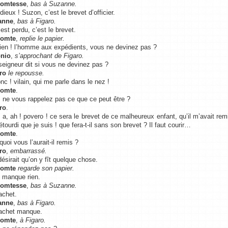
Comtesse
,
bas à Suzanne.
dieux ! Suzon, c’est le brevet d’officier.
anne
,
bas à Figaro.
est perdu, c’est le brevet.
Comte
,
replie le papier.
ien ! l’homme aux expédients, vous ne devinez pas ?
nio
,
s’approchant de Figaro.
eigneur dit si vous ne devinez pas ?
ro
le repousse.
nc ! vilain, qui me parle dans le nez !
Comte
.
 ne vous rappelez pas ce que ce peut être ?
ro
.
 a, ah ! povero ! ce sera le brevet de ce malheureux enfant, qu’il m’avait remis
étourdi que je suis ! que fera-t-il sans son brevet ? Il faut courir…
Comte
.
uoi vous l’aurait-il remis ?
ro
,
embarrassé.
désirait qu’on y fît quelque chose.
Comte
regarde son papier.
’y manque rien.
Comtesse
,
bas à Suzanne.
achet.
anne
,
bas à Figaro.
achet manque.
Comte
,
à Figaro.