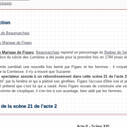
clusion
ction
e de Beaumarchais
.
 Mariage de Figaro
e Mariage de Figaro
,
Beaumarchais
reprend un personnage du
Barbier de Sév
e du siècle des Lumières a été jouée pour la première fois en 1784 (mais éc
semblait une nouvelle fois berné par Figaro et les femmes : il croyait 
 la Comtesse, il n'y a trouvé que Suzanne.
e spectateur assiste à un rebondissement dans cette scène 21 de l'acte 2
" par la fenêtre et qui a piétiné ses giroflées. Figaro l'accuse d'être ivre et 
il prétend que c'est lui qui a sauté. Ainsi Figaro essaie de construire une 
omme de s'expliquer, il s'en tire à son avantage, bien aidé par les femmes.
de la scène 21 de l'acte 2
Acte II - Scène XXI