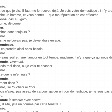
nio
.
 ce que je dis. Il faut me le trouver, déjà. Je suis votre domestique ; il n’y a 
mbe un homme, et vous sentez… que ma réputation en est effleurée.
anne
,
bas à Figaro.
urne, détourne.
ro
.
oiras donc toujours ?
nio
.
 si je ne buvais pas, je deviendrais enragé.
Comtesse
.
 en prendre ainsi sans besoin…
nio
.
e sans soif et faire l’amour en tout temps, madame, il n’y a que ça qui nous d
Comte
,
vivement.
nds-moi donc, ou je vais te chasser.
nio
.
ce que je m’en irais ?
Comte
.
ment donc ?
nio
,
se touchant le front.
ous n’avez pas assez de ça pour garder un bon domestique, je ne suis pas a
re.
Comte
le secoue avec colère.
, dis-tu, jeté un homme par cette fenêtre ?
nio
.