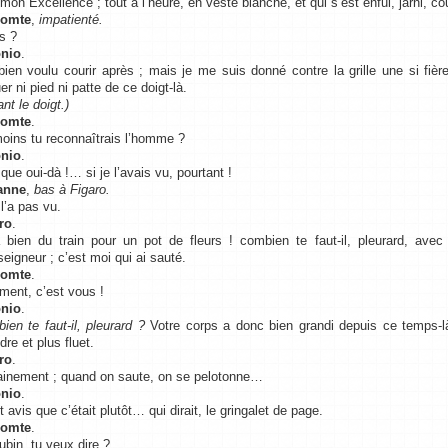
 mon Excellence ; tout à l’heure, en veste blanche, et qui s’est enfui, jarni, c
Comte
,
impatienté.
s ?
nio
.
 bien voulu courir après ; mais je me suis donné contre la grille une si fiè
r ni pied ni patte de ce doigt-là.
nt le doigt.)
Comte
.
oins tu reconnaîtrais l’homme ?
nio
.
que oui-dà !… si je l’avais vu, pourtant !
anne
,
bas à Figaro.
 l’a pas vu.
ro
.
à bien du train pour un pot de fleurs ! combien te faut-il, pleurard, avec t
eigneur ; c’est moi qui ai sauté.
Comte
.
ent, c’est vous !
nio
.
ien te faut-il, pleurard ?
Votre corps a donc bien grandi depuis ce temps-l
re et plus fluet.
ro
.
ainement ; quand on saute, on se pelotonne…
nio
.
 avis que c’était plutôt… qui dirait, le gringalet de page.
Comte
.
ubin, tu veux dire ?