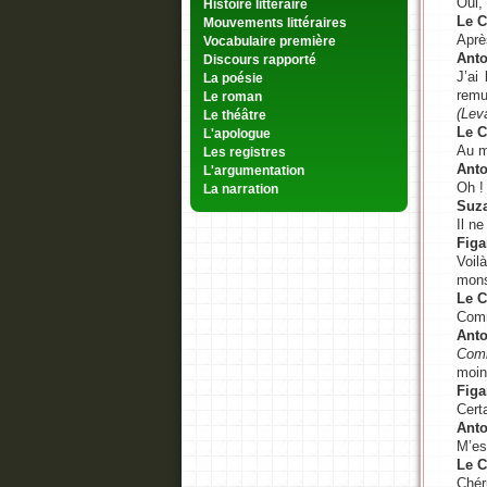
Oui,
Histoire littéraire
Le 
Mouvements littéraires
Aprè
Vocabulaire première
Anto
Discours rapporté
J’ai
La poésie
remue
Le roman
(Leva
Le théâtre
Le 
L'apologue
Au m
Les registres
Anto
L'argumentation
Oh ! 
La narration
Suz
Il ne
Figa
Voil
mons
Le 
Comm
Anto
Comb
moind
Figa
Cert
Anto
M’est
Le 
Chér