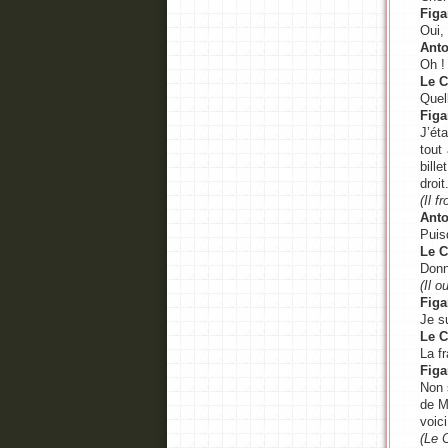
Figa
Oui,
Anto
Oh !
Le 
Quel
Figa
J’ét
tout
bill
droit
(Il f
Anto
Puis
Le 
Donn
(Il o
Figa
Je su
Le 
La f
Figa
Non 
de M
voic
(Le C