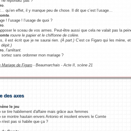
 ne répondez pas ?
ro
.
t… qu’en effet, il y manque peu de chose. Il dit que c’est l’usage…
Comte
.
ge ! l’usage ! l’usage de quoi ?
ro
.
apposer le sceau de vos armes. Peut-être aussi que cela ne valait pas la pein
Comte
rouvre le papier et le chiffonne de colère.
s, il est écrit que je ne saurai rien.
(À part.)
C’est ce Figaro qui les mène, et
 dépit.)
ro
,
l’arrêtant.
 sortez sans ordonner mon mariage ?
e Mariage de Figaro
- Beaumarchais - Acte II, scène 21
e des axes
mène le jeu
o se tire habilement d'affaire mais grâce aux femmes
o se montre hautain envers Antonio et insolent envers le Comte
o n'est pas si habile que ça ?