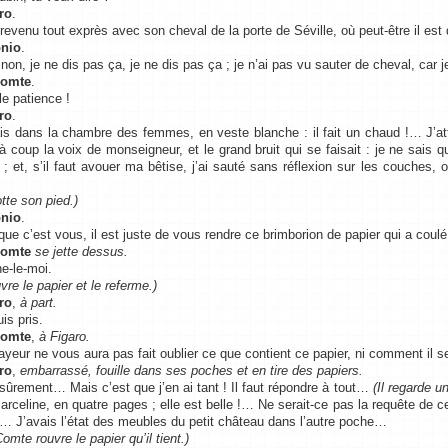
ro
.
 revenu tout exprès avec son cheval de la porte de Séville, où peut-être il est 
nio
.
 non, je ne dis pas ça, je ne dis pas ça ; je n’ai pas vu sauter de cheval, car 
Comte
.
le patience !
ro
.
ais dans la chambre des femmes, en veste blanche : il fait un chaud !… J’at
 à coup la voix de monseigneur, et le grand bruit qui se faisait : je ne sais q
et ; et, s’il faut avouer ma bêtise, j’ai sauté sans réflexion sur les couches
.
rotte son pied.)
nio
.
que c’est vous, il est juste de vous rendre ce brimborion de papier qui a coul
Comte
se jette dessus.
e-le-moi.
uvre le papier et le referme.)
ro
,
à part.
is pris.
Comte
,
à Figaro.
rayeur ne vous aura pas fait oublier ce que contient ce papier, ni comment il s
ro
,
embarrassé, fouille dans ses poches et en tire des papiers.
sûrement… Mais c’est que j’en ai tant ! Il faut répondre à tout…
(Il regarde u
arceline, en quatre pages ; elle est belle !… Ne serait-ce pas la requête de 
i… J’avais l’état des meubles du petit château dans l’autre poche…
omte rouvre le papier qu’il tient.)