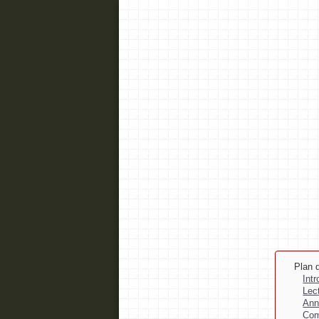
Plan d
Int
Lec
Ann
Com