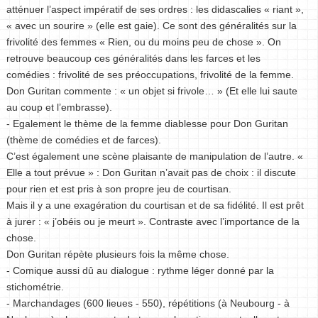
atténuer l’aspect impératif de ses ordres : les didascalies « riant »,
« avec un sourire » (elle est gaie). Ce sont des généralités sur la
frivolité des femmes « Rien, ou du moins peu de chose ». On
retrouve beaucoup ces généralités dans les farces et les
comédies : frivolité de ses préoccupations, frivolité de la femme.
Don Guritan commente : « un objet si frivole… » (Et elle lui saute
au coup et l’embrasse).
- Egalement le thème de la femme diablesse pour Don Guritan
(thème de comédies et de farces).
C’est également une scène plaisante de manipulation de l’autre. «
Elle a tout prévue » : Don Guritan n’avait pas de choix : il discute
pour rien et est pris à son propre jeu de courtisan.
Mais il y a une exagération du courtisan et de sa fidélité. Il est prêt
à jurer : « j’obéis ou je meurt ». Contraste avec l’importance de la
chose.
Don Guritan répète plusieurs fois la même chose.
- Comique aussi dû au dialogue : rythme léger donné par la
stichométrie.
- Marchandages (600 lieues - 550), répétitions (à Neubourg - à