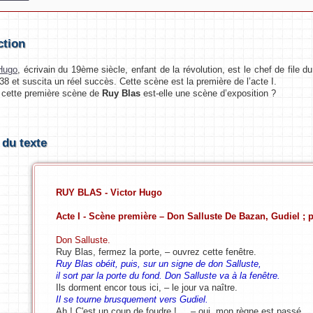
ction
 Hugo
, écrivain du 19ème siècle, enfant de la révolution, est le chef de file 
838 et suscita un réel succès. Cette scène est la première de l’acte I.
ette première scène de
Ruy Blas
est-elle une scène d’exposition ?
 du texte
RUY BLAS - Victor Hugo
Acte I - Scène première – Don Salluste De Bazan, Gudiel ; p
Don Salluste.
Ruy Blas, fermez la porte, – ouvrez cette fenêtre.
Ruy Blas obéit, puis, sur un signe de don Salluste,
il sort par la porte du fond. Don Salluste va à la fenêtre.
Ils dorment encor tous ici, – le jour va naître.
Il se tourne brusquement vers Gudiel.
Ah ! C'est un coup de foudre ! ... – oui, mon règne est passé,