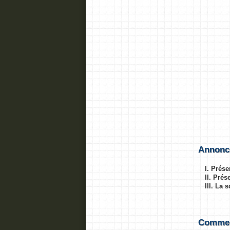
Annonc
I. Prése
II. Pré
III. La 
Comment