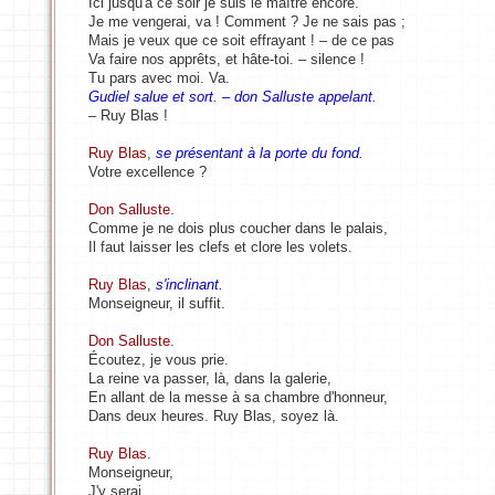
Ici jusqu'à ce soir je suis le maître encore.
Je me vengerai, va ! Comment ? Je ne sais pas ;
Mais je veux que ce soit effrayant ! – de ce pas
Va faire nos apprêts, et hâte-toi. – silence !
Tu pars avec moi. Va.
Gudiel salue et sort. – don Salluste appelant.
– Ruy Blas !
Ruy Blas
,
se présentant à la porte du fond.
Votre excellence ?
Don Salluste.
Comme je ne dois plus coucher dans le palais,
Il faut laisser les clefs et clore les volets.
Ruy Blas
,
s'inclinant.
Monseigneur, il suffit.
Don Salluste.
Écoutez, je vous prie.
La reine va passer, là, dans la galerie,
En allant de la messe à sa chambre d'honneur,
Dans deux heures. Ruy Blas, soyez là.
Ruy Blas.
Monseigneur,
J'y serai.