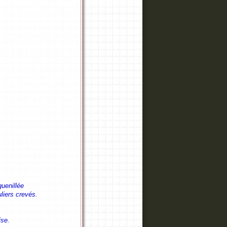
uenillée
uliers crevés.
ise.