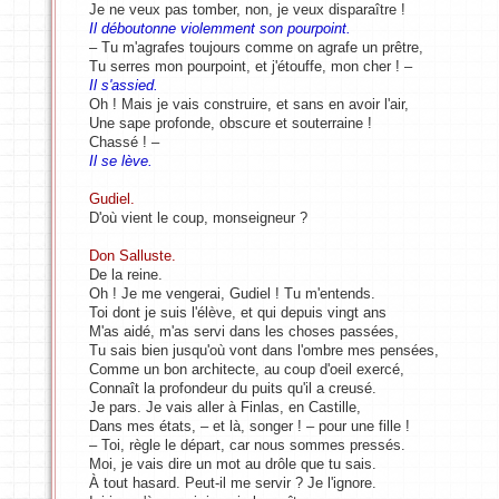
Je ne veux pas tomber, non, je veux disparaître !
Il déboutonne violemment son pourpoint.
– Tu m'agrafes toujours comme on agrafe un prêtre,
Tu serres mon pourpoint, et j'étouffe, mon cher ! –
Il s'assied.
Oh ! Mais je vais construire, et sans en avoir l'air,
Une sape profonde, obscure et souterraine !
Chassé ! –
Il se lève.
Gudiel.
D'où vient le coup, monseigneur ?
Don Salluste.
De la reine.
Oh ! Je me vengerai, Gudiel ! Tu m'entends.
Toi dont je suis l'élève, et qui depuis vingt ans
M'as aidé, m'as servi dans les choses passées,
Tu sais bien jusqu'où vont dans l'ombre mes pensées,
Comme un bon architecte, au coup d'oeil exercé,
Connaît la profondeur du puits qu'il a creusé.
Je pars. Je vais aller à Finlas, en Castille,
Dans mes états, – et là, songer ! – pour une fille !
– Toi, règle le départ, car nous sommes pressés.
Moi, je vais dire un mot au drôle que tu sais.
À tout hasard. Peut-il me servir ? Je l'ignore.