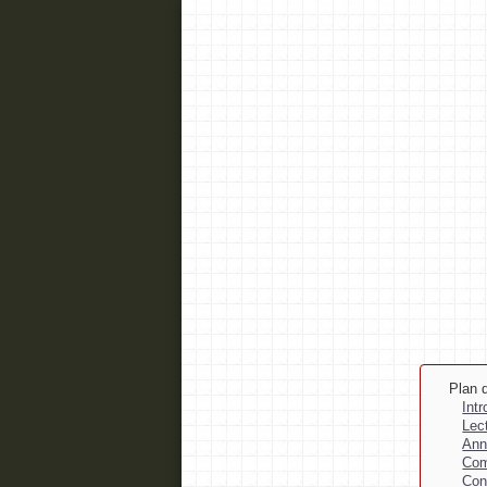
Plan d
Int
Lec
Ann
Com
Con