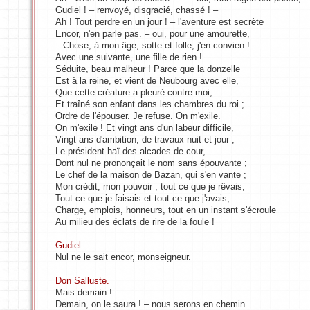
Gudiel ! – renvoyé, disgracié, chassé ! –
Ah ! Tout perdre en un jour ! – l'aventure est secrète
Encor, n'en parle pas. – oui, pour une amourette,
– Chose, à mon âge, sotte et folle, j'en convien ! –
Avec une suivante, une fille de rien !
Séduite, beau malheur ! Parce que la donzelle
Est à la reine, et vient de Neubourg avec elle,
Que cette créature a pleuré contre moi,
Et traîné son enfant dans les chambres du roi ;
Ordre de l'épouser. Je refuse. On m'exile.
On m'exile ! Et vingt ans d'un labeur difficile,
Vingt ans d'ambition, de travaux nuit et jour ;
Le président haï des alcades de cour,
Dont nul ne prononçait le nom sans épouvante ;
Le chef de la maison de Bazan, qui s'en vante ;
Mon crédit, mon pouvoir ; tout ce que je rêvais,
Tout ce que je faisais et tout ce que j'avais,
Charge, emplois, honneurs, tout en un instant s'écroule
Au milieu des éclats de rire de la foule !
Gudiel.
Nul ne le sait encor, monseigneur.
Don Salluste.
Mais demain !
Demain, on le saura ! – nous serons en chemin.