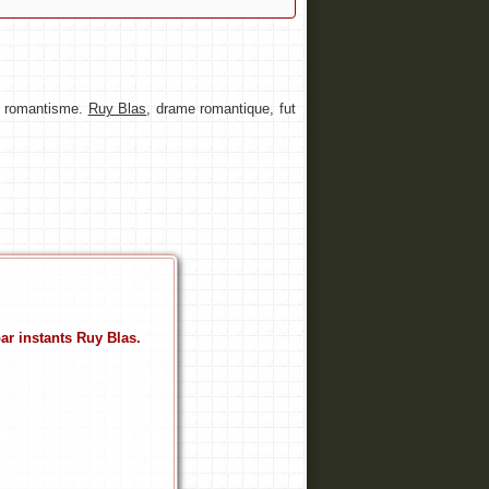
du romantisme.
Ruy Blas
, drame romantique, fut
ar instants Ruy Blas.