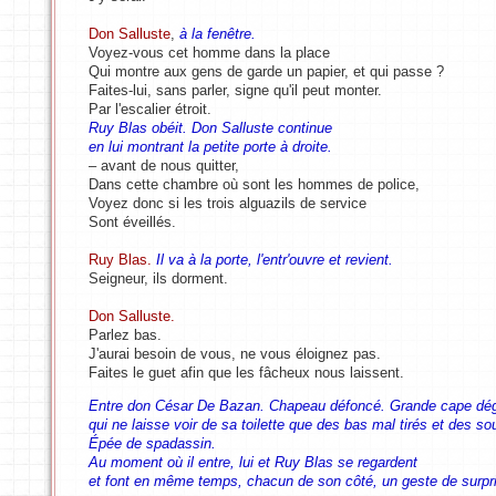
Don Salluste
,
à la fenêtre.
Voyez-vous cet homme dans la place
Qui montre aux gens de garde un papier, et qui passe ?
Faites-lui, sans parler, signe qu'il peut monter.
Par l'escalier étroit.
Ruy Blas obéit. Don Salluste continue
en lui montrant la petite porte à droite.
– avant de nous quitter,
Dans cette chambre où sont les hommes de police,
Voyez donc si les trois alguazils de service
Sont éveillés.
Ruy Blas.
Il va à la porte, l'entr'ouvre et revient.
Seigneur, ils dorment.
Don Salluste.
Parlez bas.
J'aurai besoin de vous, ne vous éloignez pas.
Faites le guet afin que les fâcheux nous laissent.
Entre don César De Bazan. Chapeau défoncé. Grande cape dég
qui ne laisse voir de sa toilette que des bas mal tirés et des so
Épée de spadassin.
Au moment où il entre, lui et Ruy Blas se regardent
et font en même temps, chacun de son côté, un geste de surpr