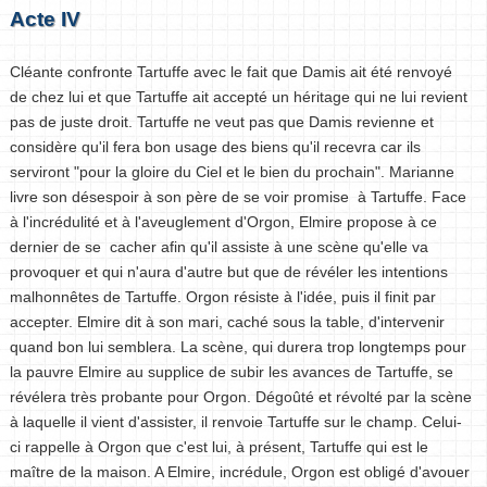
Acte IV
Cléante confronte Tartuffe avec le fait que Damis ait été renvoyé
de chez lui et que Tartuffe ait accepté un héritage qui ne lui revient
pas de juste droit. Tartuffe ne veut pas que Damis revienne et
considère qu'il fera bon usage des biens qu'il recevra car ils
serviront "pour la gloire du Ciel et le bien du prochain". Marianne
livre son désespoir à son père de se voir promise à Tartuffe. Face
à l'incrédulité et à l'aveuglement d'Orgon, Elmire propose à ce
dernier de se cacher afin qu'il assiste à une scène qu'elle va
provoquer et qui n'aura d'autre but que de révéler les intentions
malhonnêtes de Tartuffe. Orgon résiste à l'idée, puis il finit par
accepter. Elmire dit à son mari, caché sous la table, d'intervenir
quand bon lui semblera. La scène, qui durera trop longtemps pour
la pauvre Elmire au supplice de subir les avances de Tartuffe, se
révélera très probante pour Orgon. Dégoûté et révolté par la scène
à laquelle il vient d'assister, il renvoie Tartuffe sur le champ. Celui-
ci rappelle à Orgon que c'est lui, à présent, Tartuffe qui est le
maître de la maison. A Elmire, incrédule, Orgon est obligé d'avouer