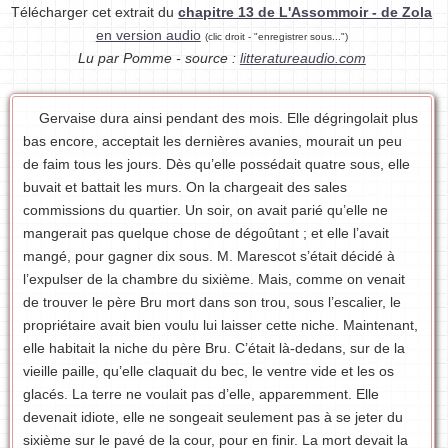
Télécharger cet extrait du
chapitre 13 de L'Assommoir - de Zola
en version audio
(clic droit - "enregistrer sous...")
Lu par Pomme - source :
litteratureaudio.com
Gervaise dura ainsi pendant des mois. Elle dégringolait plus
bas encore, acceptait les dernières avanies, mourait un peu
de faim tous les jours. Dès qu’elle possédait quatre sous, elle
buvait et battait les murs. On la chargeait des sales
commissions du quartier. Un soir, on avait parié qu’elle ne
mangerait pas quelque chose de dégoûtant ; et elle l’avait
mangé, pour gagner dix sous. M. Marescot s’était décidé à
l’expulser de la chambre du sixième. Mais, comme on venait
de trouver le père Bru mort dans son trou, sous l’escalier, le
propriétaire avait bien voulu lui laisser cette niche. Maintenant,
elle habitait la niche du père Bru. C’était là-dedans, sur de la
vieille paille, qu’elle claquait du bec, le ventre vide et les os
glacés. La terre ne voulait pas d’elle, apparemment. Elle
devenait idiote, elle ne songeait seulement pas à se jeter du
sixième sur le pavé de la cour, pour en finir. La mort devait la