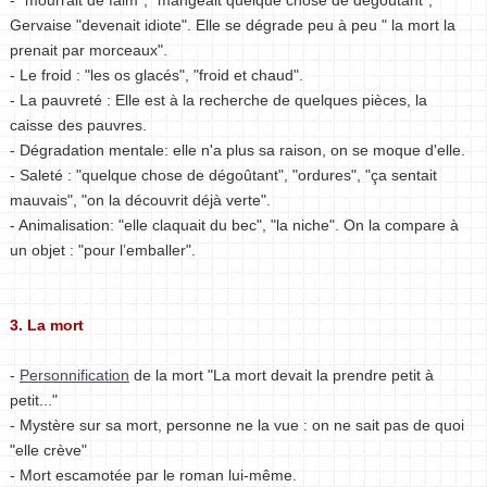
Gervaise "devenait idiote". Elle se dégrade peu à peu " la mort la
prenait par morceaux".
- Le froid : "les os glacés", "froid et chaud".
- La pauvreté : Elle est à la recherche de quelques pièces, la
caisse des pauvres.
- Dégradation mentale: elle n'a plus sa raison, on se moque d'elle.
- Saleté : "quelque chose de dégoûtant", "ordures", "ça sentait
mauvais", "on la découvrit déjà verte".
- Animalisation: "elle claquait du bec", "la niche". On la compare à
un objet : "pour l’emballer".
3. La mort
-
Personnification
de la mort "La mort devait la prendre petit à
petit..."
- Mystère sur sa mort, personne ne la vue : on ne sait pas de quoi
"elle crève"
- Mort escamotée par le roman lui-même.