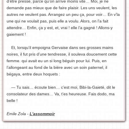
d’être pressé, parce qu’on arrive moins vite… Moi, je ne
demande pas mieux que de faire plaisir. Les uns veulent, les
autres ne veulent pas. Arrangez un peu ça, pour voir… En v’la
une qui ne voulait pas, puis elle a voulu. Alors, on l’a fait
attendre… Enfin, ça y est, et, vrai ! elle l’a gagné ! Allons-y
gaiement !
Et, lorsqu’il empoigna Gervaise dans ses grosses mains
noires, il fut pris d’une tendresse, il souleva doucement cette
femme. qui avait eu un si long béguin pour lui. Puis, en
l’allongeant au fond de la bière avec un soin paternel, il
bégaya, entre deux hoquets :
— Tu sais… écoute bien… c’est moi, Bibi-la-Gaieté, dit le
consolateur des dames… Va, t’es heureuse. Fais dodo, ma
belle !
Emile Zola -
L'assommoir