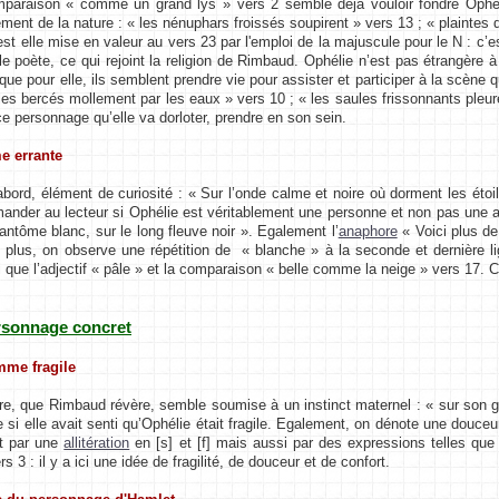
aison « comme un grand lys » vers 2 semble déjà vouloir fondre Ophélie
ment de la nature : « les nénuphars froissés soupirent » vers 13 ; « plaintes 
est elle mise en valeur au vers 23 par l'emploi de la majuscule pour le N : c’
le poète, ce qui rejoint la religion de Rimbaud. Ophélie n’est pas étrangère à
que pour elle, ils semblent prendre vie pour assister et participer à la scène 
les bercés mollement par les eaux » vers 10 ; « les saules frissonnants pleur
ce personnage qu’elle va dorloter, prendre en son sein.
e errante
rd, élément de curiosité : « Sur l’onde calme et noire où dorment les étoil
mander au lecteur si Ophélie est véritablement une personne et non pas une ap
antôme blanc, sur le long fleuve noir ». Egalement l’
anaphore
« Voici plus de
e plus, on observe une répétition de « blanche » à la seconde et dernière lig
i que l’adjectif « pâle » et la comparaison « belle comme la neige » vers 17. C
ersonnage concret
mme fragile
 que Rimbaud révère, semble soumise à un instinct maternel : « sur son gra
si elle avait senti qu’Ophélie était fragile. Egalement, on dénote une dou
t par une
allitération
en [s] et [f] mais aussi par des expressions telles que
rs 3 : il y a ici une idée de fragilité, de douceur et de confort.