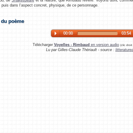
ud, de
Shakespeare
et la Nature, que Rimbaud révère. Voyons donc comment i
té, puis dans l’aspect concret, physique, de ce personnage.
e du poème
00:00
03:54
Télécharger
Voyelles - Rimbaud
en version audio
(clic droi
Lu par Gilles-Claude Thériault - source :
litteratur