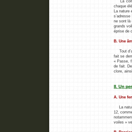
La compar
chaque élé
La nature 
s’adresse 
ne sont là 
grands voi
éprise de 
B. Une âm
Tout d’abo
fait se de
« Passe, f
de fait. D
clore, ains
II. Un p
A. Une fe
La nature,
12, comme 
notammen
voiles » ve