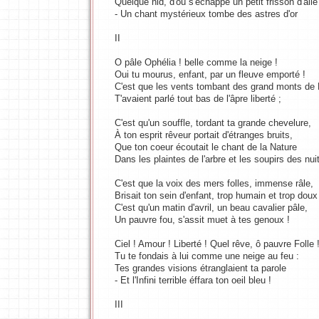
Quelque nid, d'où s'échappe un petit frisson d'aile
- Un chant mystérieux tombe des astres d'or
II
O pâle Ophélia ! belle comme la neige !
Oui tu mourus, enfant, par un fleuve emporté !
C'est que les vents tombant des grand monts de
T'avaient parlé tout bas de l'âpre liberté ;
C'est qu'un souffle, tordant ta grande chevelure,
À ton esprit rêveur portait d'étranges bruits,
Que ton coeur écoutait le chant de la Nature
Dans les plaintes de l'arbre et les soupirs des nuit
C'est que la voix des mers folles, immense râle,
Brisait ton sein d'enfant, trop humain et trop doux
C'est qu'un matin d'avril, un beau cavalier pâle,
Un pauvre fou, s'assit muet à tes genoux !
Ciel ! Amour ! Liberté ! Quel rêve, ô pauvre Folle 
Tu te fondais à lui comme une neige au feu :
Tes grandes visions étranglaient ta parole
- Et l'Infini terrible éffara ton oeil bleu !
III