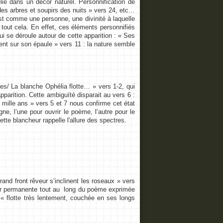
 dans un décor naturel. Personnification de
des arbres et soupirs des nuits » vers 24, etc…
est comme une personne, une divinité à laquelle
 tout cela. En effet, ces éléments personnifiés
qui se déroule autour de cette apparition : « Ses
ent sur son épaule » vers 11 : la nature semble
es/ La blanche Ophélia flotte… » vers 1-2, qui
parition. Cette ambiguïté disparait au vers 6 :
 mille ans » vers 5 et 7 nous confirme cet état
ne, l’une pour ouvrir le poème, l’autre pour le
ette blancheur rappelle l'allure des spectres.
nd front rêveur s’inclinent les roseaux » vers
ceur permanente tout au long du poème exprimée
 « flotte très lentement, couchée en ses longs