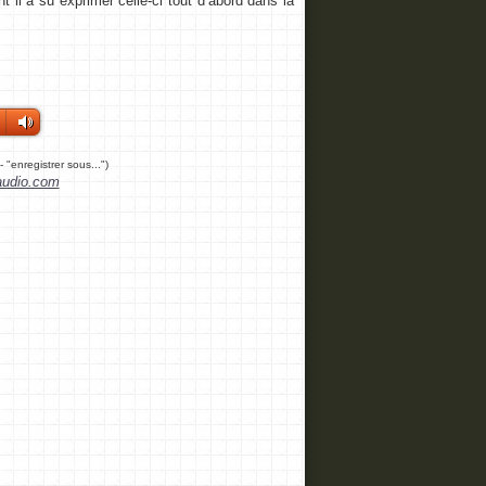
l a su exprimer celle-ci tout d’abord dans la
t - "enregistrer sous...")
eaudio.com