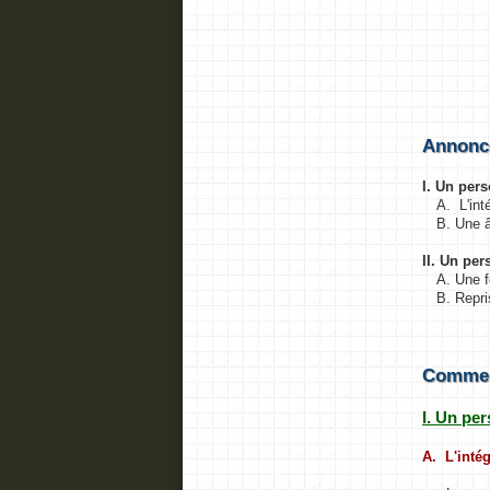
Annonc
I. Un pers
A. L'int
B. Une 
II. Un pe
A. Une f
B. Repr
Comment
I. Un pe
A. L'intég