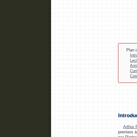
Plan d
Int
Lec
Ann
Com
Con
Introdu
Arthur
premiers 