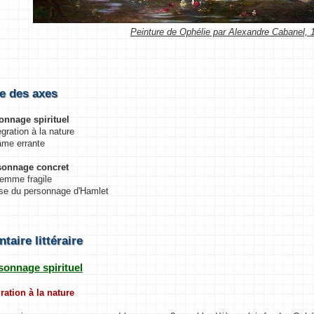
Peinture de Ophélie par Alexandre Cabanel, 
e des axes
onnage spirituel
égration à la nature
âme errante
rsonnage concret
emme fragile
ise du personnage d'Hamlet
aire littéraire
rsonnage spirituel
ration à la nature