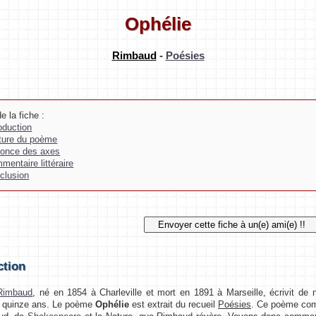
Ophélie
Rimbaud
-
Poésies
e la fiche :
roduction
ture du poème
once des axes
mentaire littéraire
clusion
ction
 Rimbaud
, né en 1854 à Charleville et mort en 1891 à Marseille, écrivit d
à quinze ans. Le poème
Ophélie
est extrait du recueil
Poésies
. Ce poème comm