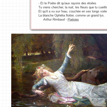
- Et le Poète dit qu'aux rayons des étoiles
Tu viens chercher, la nuit, les fleurs que tu cueilli
Et qu'il a vu sur l'eau, couchée en ses longs voile
La blanche Ophélia flotter, comme un grand lys.
Arthur Rimbaud -
Poésies