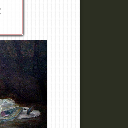
s ;
s,