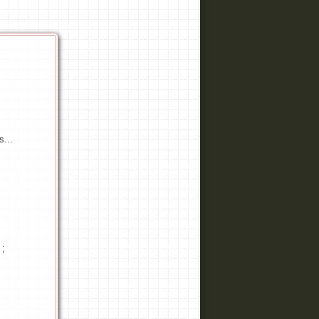
s...
 ;