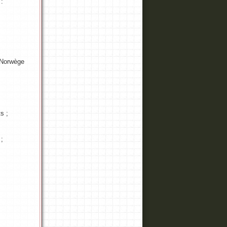
 :
 Norwège
s ;
 ;
!