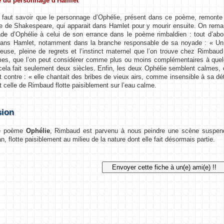
e du personnage d'Hamlet
aut savoir que le personnage d’Ophélie, présent dans ce poème, remonte 
e de Shakespeare, qui apparait dans Hamlet pour y mourir ensuite. On re
de d’Ophélie à celui de son errance dans le poème rimbaldien : tout d’abord,
dans Hamlet, notamment dans la branche responsable de sa noyade : « Un 
teuse, pleine de regrets et l’instinct maternel que l’on trouve chez Rimbaud p
s, que l’on peut considérer comme plus ou moins complémentaires à quelqu
cela fait seulement deux siècles. Enfin, les deux Ophélie semblent calmes,
t contre : « elle chantait des bribes de vieux airs, comme insensible à sa d
et celle de Rimbaud flotte paisiblement sur l’eau calme.
sion
 poème
Ophélie
, Rimbaud est parvenu à nous peindre une scène suspend
n, flotte paisiblement au milieu de la nature dont elle fait désormais partie.