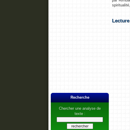
par Rimba
spirituali
Lectur
Recherche
Chercher une analyse de
texte :