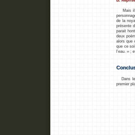
B. Repris
Mais il f
personnag
de la noya
présente 
parait hon
deux poème
alors que 
que ce soi
l’eau. » ; 
Conclu
Dans le
premier pla