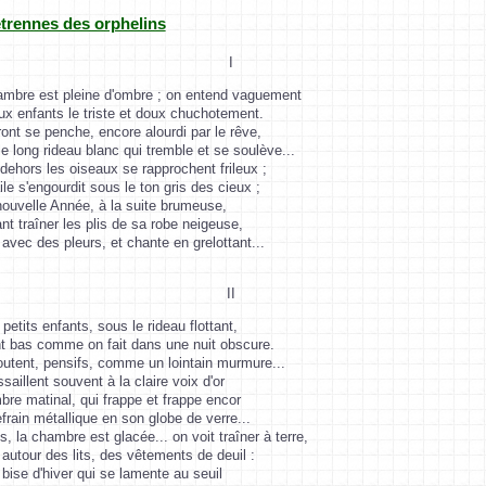
trennes des orphelins
I
ambre est pleine d'ombre ; on entend vaguement
x enfants le triste et doux chuchotement.
ront se penche, encore alourdi par le rêve,
e long rideau blanc qui tremble et se soulève...
ehors les oiseaux se rapprochent frileux ;
ile s'engourdit sous le ton gris des cieux ;
nouvelle Année, à la suite brumeuse,
nt traîner les plis de sa robe neigeuse,
 avec des pleurs, et chante en grelottant...
II
 petits enfants, sous le rideau flottant,
t bas comme on fait dans une nuit obscure.
outent, pensifs, comme un lointain murmure...
essaillent souvent à la claire voix d'or
bre matinal, qui frappe et frappe encor
frain métallique en son globe de verre...
, la chambre est glacée... on voit traîner à terre,
autour des lits, des vêtements de deuil :
 bise d'hiver qui se lamente au seuil