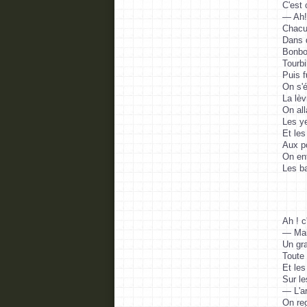
C'est 
— Ah! 
Chacun
Dans q
Bonbon
Tourbi
Puis f
On s'é
La lèv
On all
Les y
Et les
Aux po
On ent
Les ba
Ah ! c
— Mais
Un gra
Toute 
Et les
Sur le
— L'ar
On reg