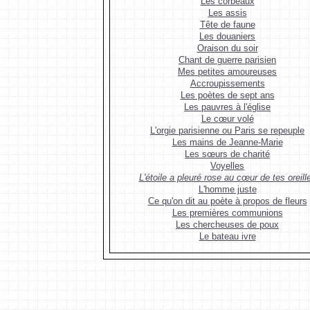
Les corbeaux
Les assis
Tête de faune
Les douaniers
Oraison du soir
Chant de guerre parisien
Mes petites amoureuses
Accroupissements
Les poètes de sept ans
Les pauvres à l'église
Le cœur volé
L'orgie parisienne ou Paris se repeuple
Les mains de Jeanne-Marie
Les sœurs de charité
Voyelles
L'étoile a pleuré rose au cœur de tes oreill
L'homme juste
Ce qu'on dit au poète à propos de fleurs
Les premières communions
Les chercheuses de poux
Le bateau ivre