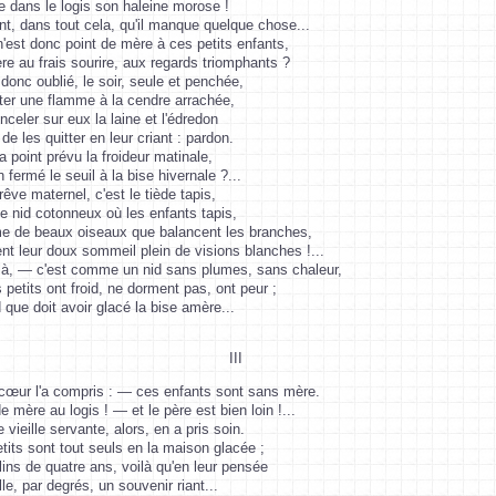
e dans le logis son haleine morose !
t, dans tout cela, qu'il manque quelque chose...
'est donc point de mère à ces petits enfants,
e au frais sourire, aux regards triomphants ?
 donc oublié, le soir, seule et penchée,
ter une flamme à la cendre arrachée,
celer sur eux la laine et l'édredon
de les quitter en leur criant : pardon.
'a point prévu la froideur matinale,
n fermé le seuil à la bise hivernale ?...
êve maternel, c'est le tiède tapis,
le nid cotonneux où les enfants tapis,
 de beaux oiseaux que balancent les branches,
t leur doux sommeil plein de visions blanches !...
là, — c'est comme un nid sans plumes, sans chaleur,
 petits ont froid, ne dorment pas, ont peur ;
 que doit avoir glacé la bise amère...
III
cœur l'a compris : — ces enfants sont sans mère.
e mère au logis ! — et le père est bien loin !...
vieille servante, alors, en a pris soin.
tits sont tout seuls en la maison glacée ;
ins de quatre ans, voilà qu'en leur pensée
lle, par degrés, un souvenir riant...