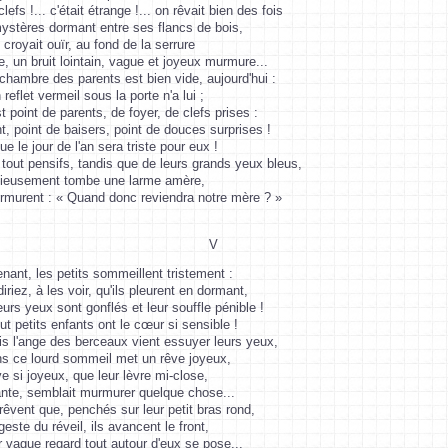
lefs !... c'était étrange !... on rêvait bien des fois
stères dormant entre ses flancs de bois,
n croyait ouïr, au fond de la serrure
, un bruit lointain, vague et joyeux murmure...
hambre des parents est bien vide, aujourd'hui :
reflet vermeil sous la porte n'a lui ;
st point de parents, de foyer, de clefs prises :
t, point de baisers, point de douces surprises !
ue le jour de l'an sera triste pour eux !
tout pensifs, tandis que de leurs grands yeux bleus,
cieusement tombe une larme amère,
rmurent : « Quand donc reviendra notre mère ? »
V
nant, les petits sommeillent tristement :
iriez, à les voir, qu'ils pleurent en dormant,
eurs yeux sont gonflés et leur souffle pénible !
ut petits enfants ont le cœur si sensible !
 l'ange des berceaux vient essuyer leurs yeux,
ns ce lourd sommeil met un rêve joyeux,
e si joyeux, que leur lèvre mi-close,
nte, semblait murmurer quelque chose...
rêvent que, penchés sur leur petit bras rond,
este du réveil, ils avancent le front,
r vague regard tout autour d'eux se pose...