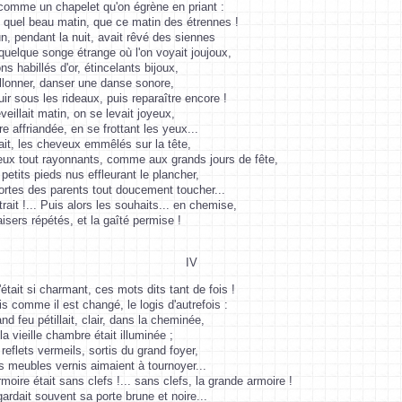
comme un chapelet qu'on égrène en priant :
quel beau matin, que ce matin des étrennes !
, pendant la nuit, avait rêvé des siennes
uelque songe étrange où l'on voyait joujoux,
s habillés d'or, étincelants bijoux,
llonner, danser une danse sonore,
uir sous les rideaux, puis reparaître encore !
veillait matin, on se levait joyeux,
re affriandée, en se frottant les yeux...
ait, les cheveux emmêlés sur la tête,
eux tout rayonnants, comme aux grands jours de fête,
 petits pieds nus effleurant le plancher,
rtes des parents tout doucement toucher...
rait !... Puis alors les souhaits... en chemise,
isers répétés, et la gaîté permise !
IV
'était si charmant, ces mots dits tant de fois !
 comme il est changé, le logis d'autrefois :
nd feu pétillait, clair, dans la cheminée,
la vieille chambre était illuminée ;
 reflets vermeils, sortis du grand foyer,
s meubles vernis aimaient à tournoyer...
moire était sans clefs !... sans clefs, la grande armoire !
ardait souvent sa porte brune et noire...