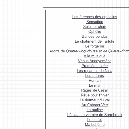
Les étrennes des orphelins
Sensation
Soleil et chair
Ophélie
Bal des pendus
Le châtiment de Tartufe
Le forgeron
Morts de Quatre-vingt-douze et de Quatre-vingt
A la musique
Vénus Anadyomène
Première soirée
Les reparties de Nina
Les effarés
Roman
Le mal
Rages de César
Rêvé pour l'hiver
Le dormeur du val
Au Cabaret-Vert
La maline
L'éclatante victoire de Sarrebruck
Le buffet
Ma bohème