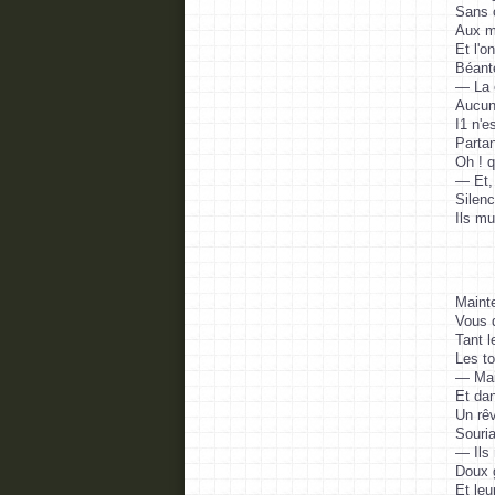
Sans c
Aux my
Et l'o
Béante
— La c
Aucun 
I1 n'e
Partan
Oh ! q
— Et, 
Silen
Ils mu
Mainte
Vous d
Tant l
Les to
— Mais
Et da
Un rêv
Souria
— Ils 
Doux g
Et leu