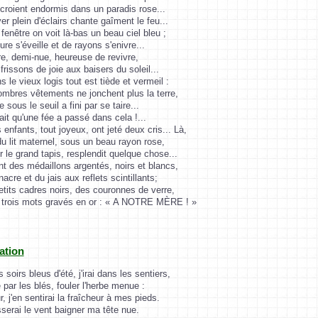
 croient endormis dans un paradis rose...
er plein d'éclairs chante gaîment le feu...
 fenêtre on voit là-bas un beau ciel bleu ;
ure s'éveille et de rayons s'enivre...
re, demi-nue, heureuse de revivre,
frissons de joie aux baisers du soleil...
s le vieux logis tout est tiède et vermeil :
mbres vêtements ne jonchent plus la terre,
e sous le seuil a fini par se taire...
ait qu'une fée a passé dans cela !...
enfants, tout joyeux, ont jeté deux cris... Là,
u lit maternel, sous un beau rayon rose,
r le grand tapis, resplendit quelque chose...
t des médaillons argentés, noirs et blancs,
nacre et du jais aux reflets scintillants;
tits cadres noirs, des couronnes de verre,
 trois mots gravés en or : « A NOTRE MÈRE ! »
ation
s soirs bleus d'été, j'irai dans les sentiers,
 par les blés, fouler l'herbe menue :
, j'en sentirai la fraîcheur à mes pieds.
sserai le vent baigner ma tête nue.