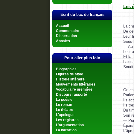
Les é
Ecrit du bac de français
La ch
Accueil
De deu
Commentaire
Leur f
Dissertation
Sous l
Annales
— Au d
Leur a
Et la 
Pour aller plus loin
Laissa
Sourit
Biographies
Figures de style
Histoire littéraire
Mouvements littéraires
Or les
Vocabulaire première
Parlen
Discours rapporté
Ils éc
La poésie
Ils tr
Le roman
Du tim
Le théâtre
Son re
L'apologue
— Puis
Les registres
Épars 
L'argumentation
L'âpre
La narration