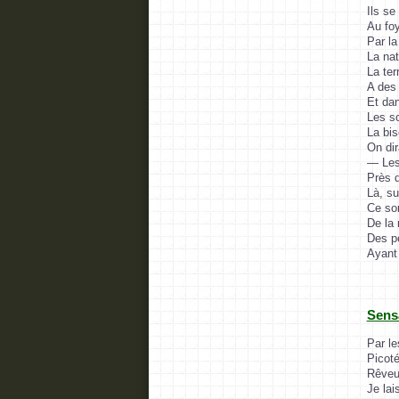
Ils se
Au foy
Par la
La nat
La ter
A des 
Et dan
Les so
La bis
On dir
— Les 
Près d
Là, su
Ce son
De la 
Des pe
Ayant
Sens
Par le
Picoté
Rêveur
Je lai