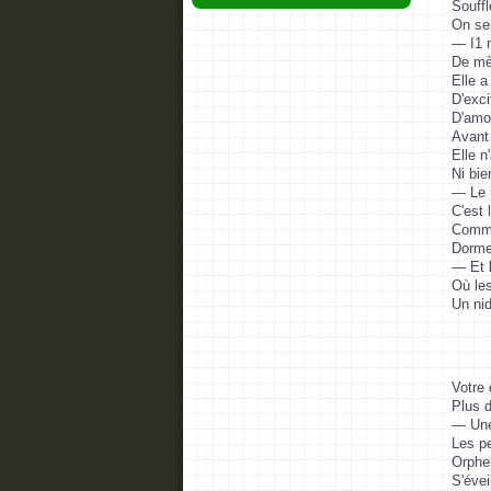
Souffl
On sen
— I1 n
De mèr
Elle a
D'exci
D'amon
Avant 
Elle n
Ni bie
— Le r
C'est 
Comme
Dormen
— Et 
Où les
Un nid
Votre 
Plus d
— Une 
Les pe
Orphel
S'évei