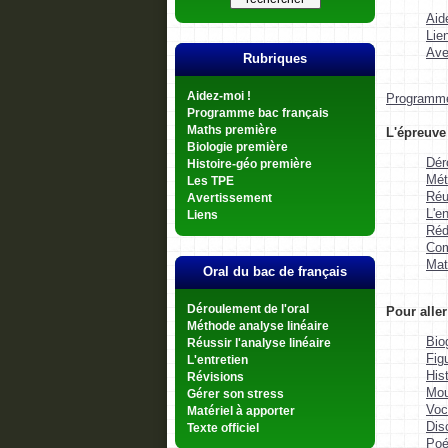
Aid
Lie
Ave
Rubriques
Aidez-moi !
Programme 
Programme bac français
Maths première
L'épreuve 
Biologie première
Dér
Histoire-géo première
Mét
Les TPE
Réu
Avertissement
L'en
Liens
Réd
Com
Mat
Oral du bac de français
Déroulement de l'oral
Pour aller
Méthode analyse linéaire
Bio
Réussir l'analyse linéaire
Fig
L'entretien
Hist
Révisions
Mou
Gérer son stress
Voc
Matériel à apporter
Dis
Texte officiel
Poé