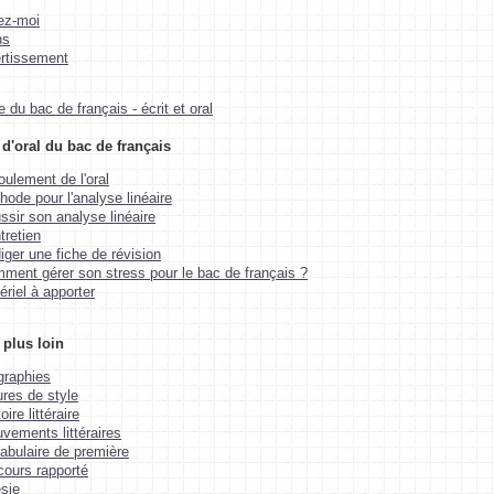
ez-moi
ns
rtissement
du bac de français - écrit et oral
d'oral du bac de français
oulement de l'oral
hode pour l'analyse linéaire
ssir son analyse linéaire
tretien
iger une fiche de révision
ment gérer son stress pour le bac de français ?
ériel à apporter
 plus loin
graphies
ures de style
oire littéraire
vements littéraires
abulaire de première
cours rapporté
sie