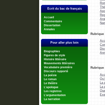
Ro
Thé
Ecrit du bac de français
Apo
Regi
Accueil
Arg
Commentaire
Nar
Dissertation
Annales
Rubrique s
Acc
Pour aller plus loin
Com
Dis
Biographies
Ann
Figures de style
Histoire littéraire
Mouvements littéraires
Rubrique 
Vocabulaire première
Discours rapporté
Acc
La poésie
Qu’
Le roman
La 
Le théâtre
La 
L'apologue
Que
Les registres
Exe
L'argumentation
La narration