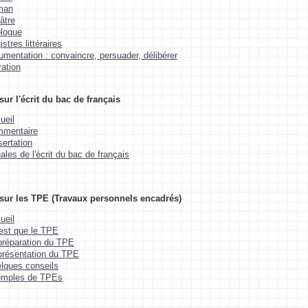
man
âtre
logue
stres littéraires
umentation : convaincre, persuader, délibérer
ration
ur l'écrit du bac de français
ueil
mentaire
sertation
ales de l'écrit du bac de français
sur les TPE (Travaux personnels encadrés)
ueil
est que le TPE
préparation du TPE
présentation du TPE
lques conseils
mples de TPEs