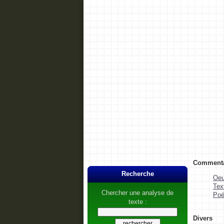
Commentai
Recherche
Oeu
Tex
Chercher une analyse de
Poé
texte :
Divers