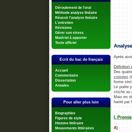
Déroulement de l'oral
Méthode analyse linéaire
Réussir l'analyse linéaire
L'entretien
Révisions
Gérer son stress
Matériel à apporter
Texte officiel
Analyse
Après avoi
Ecrit du bac de français
Définition 
Accueil
Des quatre
Commentaire
croisées
(A
Dissertation
forme stri
Annales
Le poète p
cloche au 
Mais en ré
hanté par l
Pour aller plus loin
Biographies
I. Premie
Figures de style
Histoire littéraire
A)
Mouvements littéraires