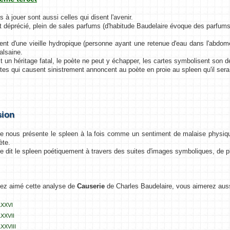
s à jouer sont aussi celles qui disent l'avenir.
st déprécié, plein de sales parfums (d'habitude Baudelaire évoque des parfum
ient d'une vieille hydropique (personne ayant une retenue d'eau dans l'abdom
alsaine.
st un héritage fatal, le poète ne peut y échapper, les cartes symbolisent son d
rtes qui causent sinistrement annoncent au poète en proie au spleen qu'il sera
sion
e nous présente le spleen à la fois comme un sentiment de malaise physi
ète.
re dit le spleen poétiquement à travers des suites d'images symboliques, de pl
vez aimé cette analyse de
Causerie
de Charles Baudelaire, vous aimerez aus
LXXVI
LXXVII
LXXVIII