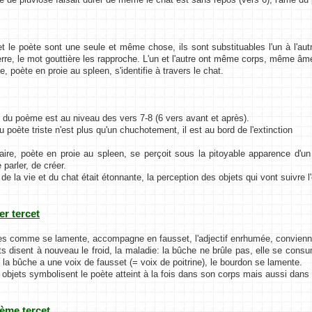
et le poète sont une seule et même chose, ils sont substituables l'un à l'aut
erre, le mot gouttière les rapproche. L'un et l'autre ont même corps, même âm
e, poète en proie au spleen, s'identifie à travers le chat.
e du poème est au niveau des vers 7-8 (6 vers avant et après).
u poète triste n'est plus qu'un chuchotement, il est au bord de l'extinction
ire, poète en proie au spleen, se perçoit sous la pitoyable apparence d'un
 parler, de créer.
 de la vie et du chat était étonnante, la perception des objets qui vont suivre l
ier tercet
es comme se lamente, accompagne en fausset, l'adjectif enrhumée, convienne
ts disent à nouveau le froid, la maladie: la bûche ne brûle pas, elle se consum
: la bûche a une voix de fausset (= voix de poitrine), le bourdon se lamente.
 objets symbolisent le poète atteint à la fois dans son corps mais aussi dans 
ième tercet