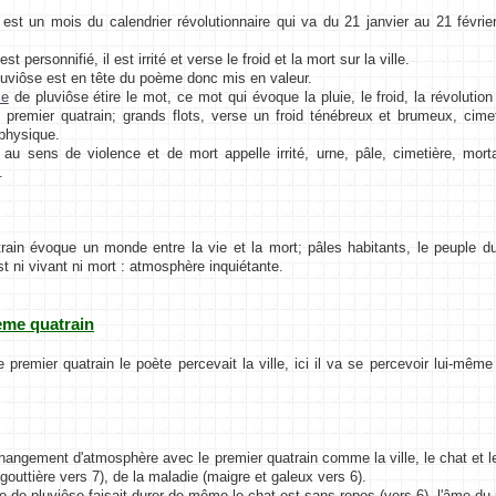
 est un mois du calendrier révolutionnaire qui va du 21 janvier au 21 févr
st personnifié, il est irrité et verse le froid et la mort sur la ville.
luviôse est en tête du poème donc mis en valeur.
se
de pluviôse étire le mot, ce mot qui évoque la pluie, le froid, la révolution
premier quatrain; grands flots, verse un froid ténébreux et brumeux, cimet
physique.
 au sens de violence et de mort appelle irrité, urne, pâle, cimetière, mor
.
n évoque un monde entre la vie et la mort; pâles habitants, le peuple du 
t ni vivant ni mort : atmosphère inquiétante.
ième quatrain
emier quatrain le poète percevait la ville, ici il va se percevoir lui-même à 
hangement d'atmosphère avec le premier quatrain comme la ville, le chat et le p
(gouttière vers 7), de la maladie (maigre et galeux vers 6).
se de pluviôse faisait durer de même le chat est sans repos (vers 6), l'âme du 