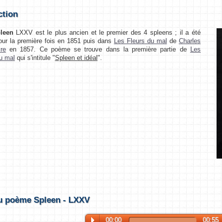
ction
leen
LXXV est le plus ancien et le premier des 4 spleens ; il a été
our la première fois en 1851 puis dans
Les Fleurs du mal
de
Charles
re
en 1857. Ce poème se trouve dans la première partie de
Les
u mal
qui s'intitule "
Spleen et idéal
".
u poème Spleen - LXXV
00:00
00:55