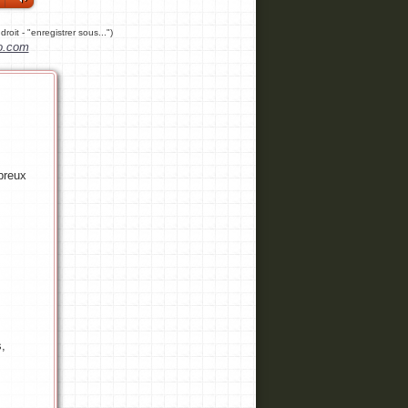
c droit - "enregistrer sous...")
io.com
breux
s,
.