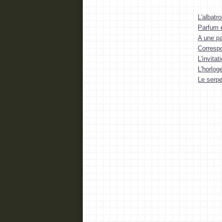
L'albatr
Parfum 
A une p
Corresp
L'invita
L'horlog
Le serpe