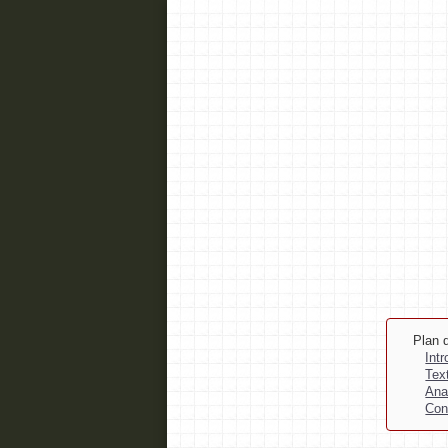
Plan d
Int
Tex
Ana
Con