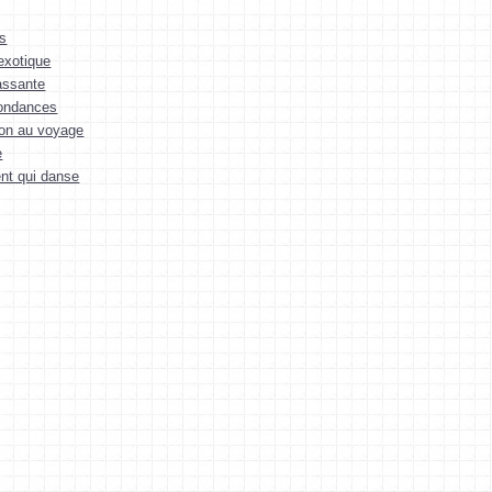
os
exotique
assante
ondances
tion au voyage
e
nt qui danse