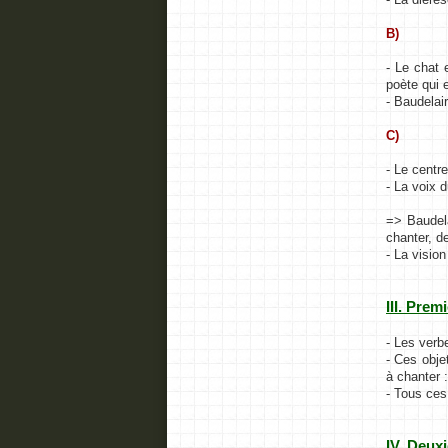
B)
- Le chat 
poète qui 
- Baudelair
C)
- Le centr
- La voix d
=> Baudela
chanter, de
- La vision
III. Prem
- Les verb
- Ces obje
à chanter 
- Tous ces
IV. Deux