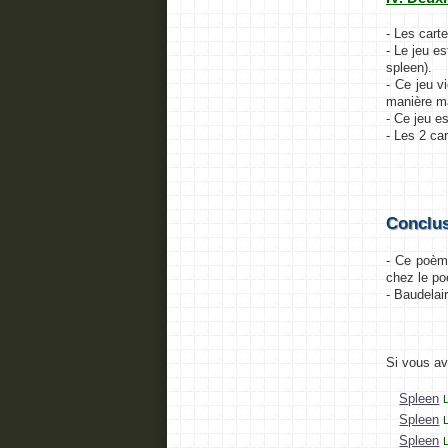
- Les carte
- Le jeu e
spleen).
- Ce jeu v
manière m
- Ce jeu e
- Les 2 ca
Conclu
- Ce poèm
chez le po
- Baudelai
Si vous a
Spleen
Spleen
Spleen