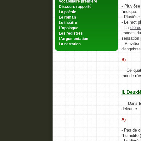
Vocabulaire première
- Pluviôse
Discours rapporté
l'indique.
La poésie
- Pluviôse e
Le roman
- Le mot p
Le théâtre
- La
diérè
L'apologue
images du 
Les registres
sensation 
L'argumentation
- Pluviôse
La narration
d'angoisse
B)
Ce quatrai
monde n'es
II. Deux
Dans le pr
délirante.
A)
- Pas de c
l'humidité 
- La diérè