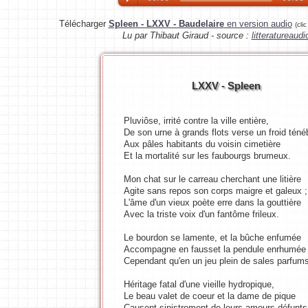
Télécharger
Spleen - LXXV - Baudelaire
en version audio
(cli
Lu par Thibaut Giraud - source :
litteratureaud
LXXV - Spleen
Pluviôse, irrité contre la ville entière,
De son urne à grands flots verse un froid téné
Aux pâles habitants du voisin cimetière
Et la mortalité sur les faubourgs brumeux.
Mon chat sur le carreau cherchant une litière
Agite sans repos son corps maigre et galeux ;
L'âme d'un vieux poète erre dans la gouttière
Avec la triste voix d'un fantôme frileux.
Le bourdon se lamente, et la bûche enfumée
Accompagne en fausset la pendule enrhumée
Cependant qu'en un jeu plein de sales parfum
Héritage fatal d'une vieille hydropique,
Le beau valet de coeur et la dame de pique
Causent sinistrement de leurs amours défunts