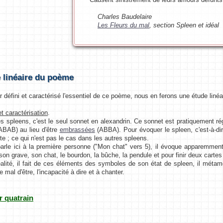
Charles Baudelaire
Les Fleurs du mal
, section Spleen et idéal
 linéaire du poème
r défini et caractérisé l'essentiel de ce poème, nous en ferons une étude linéa
et caractérisation
.
s spleens, c'est le seul sonnet en alexandrin. Ce sonnet est pratiquement régu
BAB) au lieu d'être
embrassées
(ABBA). Pour évoquer le spleen, c'est-à-dir
cte ; ce qui n'est pas le cas dans les autres spleens.
arle ici à la première personne ("Mon chat" vers 5), il évoque apparemment 
son grave, son chat, le bourdon, la bûche, la pendule et pour finir deux cartes 
alité, il fait de ces éléments des symboles de son état de spleen, il mét
e mal d'être, l'incapacité à dire et à chanter.
r quatrain