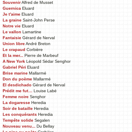
Souvenir
Alfred de Musset
Guernica
Eluard
Je t'aime
Eluard
La graine
Saint-John Perse
Notre vie
Eluard
Le vallon
Lamartine
Fantaisie
Gérard de Nerval
Union libre
André Breton
Le crapaud
Corbière
Et la mer...
Pierre de Marbeuf
A New York
Léopold Sédar Senghor
Gabriel Péri
Eluard
Brise marine
Mallarmé
Don du poème
Mallarmé
El desdichado
Gérard de Nerval
Prédit me fut…
Louise Labé
Femme noire
Senghor
La dogaresse
Heredia
Soir de bataille
Heredia
Les conquérants
Heredia
Tempête solide
Segalen
Nouveau venu...
Du Bellay