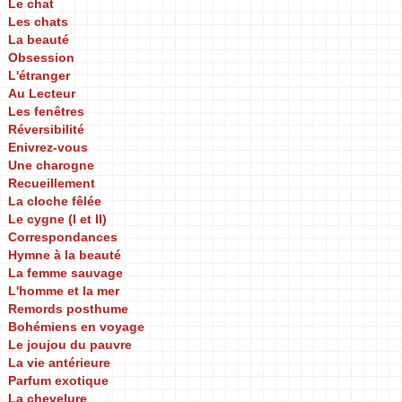
Le chat
Les chats
La beauté
Obsession
L'étranger
Au Lecteur
Les fenêtres
Réversibilité
Enivrez-vous
Une charogne
Recueillement
La cloche fêlée
Le cygne (I et II)
Correspondances
Hymne à la beauté
La femme sauvage
L'homme et la mer
Remords posthume
Bohémiens en voyage
Le joujou du pauvre
La vie antérieure
Parfum exotique
La chevelure