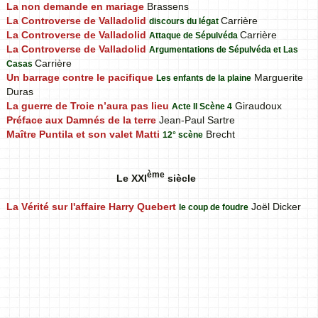
La non demande en mariage
Brassens
La Controverse de Valladolid
Carrière
discours du légat
La Controverse de Valladolid
Carrière
Attaque de Sépulvéda
La Controverse de Valladolid
Argumentations de Sépulvéda et Las
Carrière
Casas
Un barrage contre le pacifique
Marguerite
Les enfants de la plaine
Duras
La guerre de Troie n’aura pas lieu
Giraudoux
Acte II Scène 4
Préface aux Damnés de la terre
Jean-Paul Sartre
Maître Puntila et son valet Matti
Brecht
12° scène
ème
Le XXI
siècle
La Vérité sur l'affaire Harry Quebert
Joël Dicker
le coup de foudre