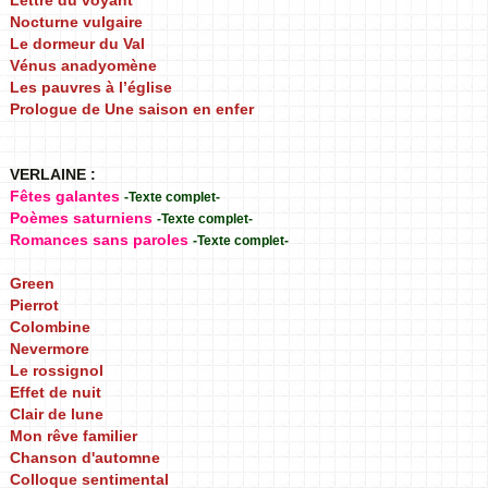
Lettre du voyant
Nocturne vulgaire
Le dormeur du Val
Vénus anadyomène
Les pauvres à l’église
Prologue de Une saison en enfer
VERLAINE :
Fêtes galantes
-Texte complet-
Poèmes saturniens
-Texte complet-
Romances sans paroles
-Texte complet-
Green
Pierrot
Colombine
Nevermore
Le rossignol
Effet de nuit
Clair de lune
Mon rêve familier
Chanson d'automne
Colloque sentimental