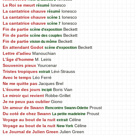
Le Roi se meurt
Ionesco
résumé
La cantatrice chauve
Ionesco
résumé
La cantatrice chauve
Ionesco
scène 1
La cantatrice chauve
Ionesco
scène 7
Fin de partie
Beckett
scène d'exposition
Fin de partie
Beckett
scène des couples
Fin de partie
Beckett
vision du môme
En attendant Godot
Beckett
scène d'exposition
Lettre d'adieu
Manouchian
L'âge d'homme
M. Leiris
Souvenirs pieux
Yourcenar
Tristes tropiques
Lévi-Strauss
extrait
Avec le temps
Léo Ferré
Ne me quitte pas
Jacques Brel
L'écume des jours
Boris Vian
incipit
Le miroir qui revient
Robbe-Grillet
Je ne peux pas oublier
Giono
Un amour de Swann
Proust
Rencontre Swann-Odette
Du coté de chez Swann
Proust
La petite madeleine
Voyage au bout de la nuit
Céline
extrait
Voyage au bout de la nuit
Céline
New-York
Le Journal de Julien Green
Julien Green