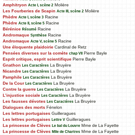
Amphitryon
Molière
Acte I, scène 2
Les Fourberies de Scapin
Molière
Acte III, scène 2
Phèdre
Racine
Acte I, scène 3
Phèdre
Racine
Acte II, scène 5
Bérénice
Racine
Résumé
Andromaque
Racine
Synthèse
Andromaque
Racine
Acte V, scène 5
Une éloquente plaidoirie
Cardinal de Retz
Pensées diverses sur la comète
Pierre Bayle
chap VII
Esprit critique, esprit scientifique
Pierre Bayle
Gnathon
La Bruyère
Les Caractères
Nicandre
La Bruyère
Les Caractères
Pamphile
La Bruyère
Les Caractères
De la Cour
La Bruyère
Les Caractères
Contre la guerre
La Bruyère
Les Caractères
L’injustice sociale
La Bruyère
Les Caractères
Les fausses dévotes
La Bruyère
Les Caractères
Dialogues des morts
Fénelon
Les lettres portugaises
Guilleragues
Les lettres portugaises
Guilleragues
Lettre V
La princesse de Clèves
Mme de La Fayette
Le bal du Louvre
La princesse de Clèves
Mme de La Fayette
Mlle de Chartres