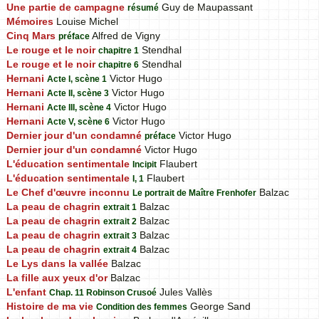
Une partie de campagne
Guy de Maupassant
résumé
Mémoires
Louise Michel
Cinq Mars
Alfred de Vigny
préface
Le rouge et le noir
Stendhal
chapitre 1
Le rouge et le noir
Stendhal
chapitre 6
Hernani
Victor Hugo
Acte I, scène 1
Hernani
Victor Hugo
Acte II, scène 3
Hernani
Victor Hugo
Acte III, scène 4
Hernani
Victor Hugo
Acte V, scène 6
Dernier jour d'un condamné
Victor Hugo
préface
Dernier jour d'un condamné
Victor Hugo
L'éducation sentimentale
Flaubert
Incipit
L'éducation sentimentale
Flaubert
I, 1
Le Chef d'œuvre inconnu
Balzac
Le portrait de Maître Frenhofer
La peau de chagrin
Balzac
extrait 1
La peau de chagrin
Balzac
extrait 2
La peau de chagrin
Balzac
extrait 3
La peau de chagrin
Balzac
extrait 4
Le Lys dans la vallée
Balzac
La fille aux yeux d'or
Balzac
L'enfant
Jules Vallès
Chap. 11 Robinson Crusoé
Histoire de ma vie
George Sand
Condition des femmes