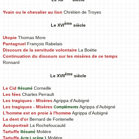
Yvain ou le chevalier au lion
Chrétien de Troyes
ème
Le XVI
siècle
Utopie
Thomas More
Pantagruel
François Rabelais
Discours de la servitude volontaire
La Boétie
Continuation du discours sur les misères de ce temps
Ronsard
ème
Le XVII
siècle
Le Cid
Corneille
Résumé
Les fées
Charles Perrault
Les tragiques - Misères
Agrippa d'Aubigné
Les tragiques - Misères
Agrippa d'Aubigné
Compléments
L'homme est en proie à l'homme
Agrippa d'Aubigné
La dent d'or
Bernard de Fontenelle
Autoportrait
La Rochefoucauld
Tartuffe
Molière
Résumé
Tartuffe
Molière
Acte I, scène 1