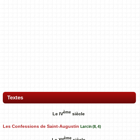
Textes
ème
Le IV
siècle
Les Confessions de Saint-Augustin
Larcin (II, 4)
ème
Le XII
siècle