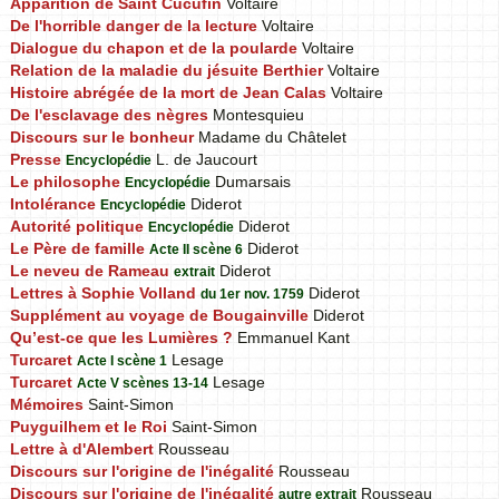
Apparition de Saint Cucufin
Voltaire
De l'horrible danger de la lecture
Voltaire
Dialogue du chapon et de la poularde
Voltaire
Relation de la maladie du jésuite Berthier
Voltaire
Histoire abrégée de la mort de Jean Calas
Voltaire
De l'esclavage des nègres
Montesquieu
Discours sur le bonheur
Madame du Châtelet
Presse
L. de Jaucourt
Encyclopédie
Le philosophe
Dumarsais
Encyclopédie
Intolérance
Diderot
Encyclopédie
Autorité politique
Diderot
Encyclopédie
Le Père de famille
Diderot
Acte II scène 6
Le neveu de Rameau
Diderot
extrait
Lettres à Sophie Volland
Diderot
du 1er nov. 1759
Supplément au voyage de Bougainville
Diderot
Qu’est-ce que les Lumières ?
Emmanuel Kant
Turcaret
Lesage
Acte I scène 1
Turcaret
Lesage
Acte V scènes 13-14
Mémoires
Saint-Simon
Puyguilhem et le Roi
Saint-Simon
Lettre à d'Alembert
Rousseau
Discours sur l'origine de l'inégalité
Rousseau
Discours sur l'origine de l'inégalité
Rousseau
autre extrait