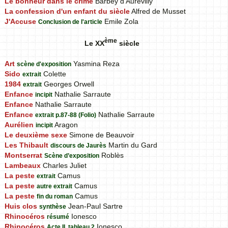
Le bonheur dans le crime
Barbey d'Aurévilly
La confession d'un enfant du siècle
Alfred de Musset
J'Accuse
Emile Zola
Conclusion de l'article
ème
Le XX
siècle
Art
Yasmina Reza
scène d'exposition
Sido
Colette
extrait
1984
Georges Orwell
extrait
Enfance
Nathalie Sarraute
incipit
Enfance
Nathalie Sarraute
Enfance
Nathalie Sarraute
extrait p.87-88 (Folio)
Aurélien
Aragon
incipit
Le deuxième sexe
Simone de Beauvoir
Les Thibault
Martin du Gard
discours de Jaurès
Montserrat
Roblès
Scène d’exposition
Lambeaux
Charles Juliet
La peste
Camus
extrait
La peste
Camus
autre extrait
La peste
Camus
fin du roman
Huis clos
Jean-Paul Sartre
synthèse
Rhinocéros
Ionesco
résumé
Rhinocéros
Ionesco
Acte II, tableau 2