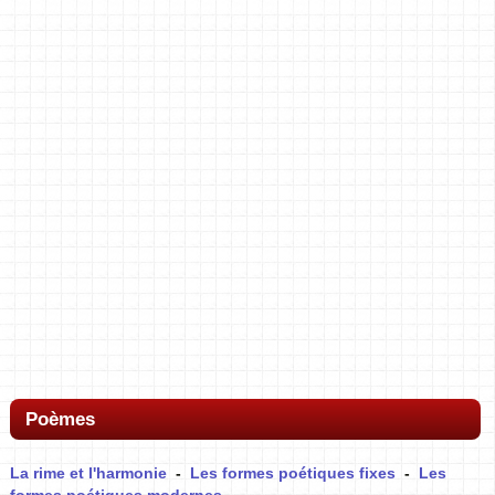
Poèmes
La rime et l'harmonie
-
Les formes poétiques fixes
-
Les