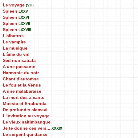
Le voyage
(VIII)
Spleen
LXXV
Spleen
LXXVI
Spleen
LXXVII
Spleen
LXXVIII
L'albatros
Le vampire
La musique
L'âme du vin
Sed non satiata
A une passante
Harmonie du soir
Chant d'automne
Le fou et la Vénus
A une malabaraise
La mort des amants
Moesta et Errabunda
De profundis clamavi
L'invitation au voyage
Le vieux saltimbanque
Je te donne ces vers...
XXXIX
Le serpent qui danse