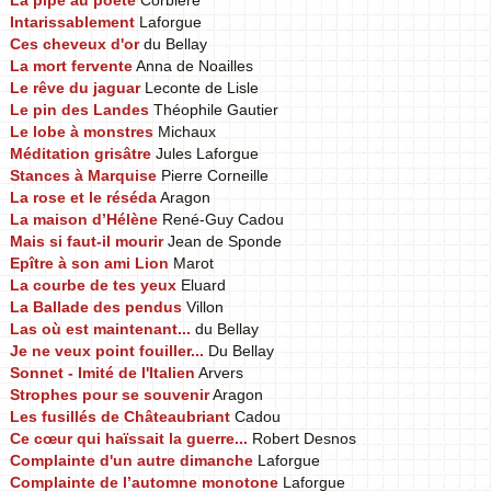
La pipe au poète
Corbière
Intarissablement
Laforgue
Ces cheveux d'or
du Bellay
La mort fervente
Anna de Noailles
Le rêve du jaguar
Leconte de Lisle
Le pin des Landes
Théophile Gautier
Le lobe à monstres
Michaux
Méditation grisâtre
Jules Laforgue
Stances à Marquise
Pierre Corneille
La rose et le réséda
Aragon
La maison d’Hélène
René-Guy Cadou
Mais si faut-il mourir
Jean de Sponde
Epître à son ami Lion
Marot
La courbe de tes yeux
Eluard
La Ballade des pendus
Villon
Las où est maintenant...
du Bellay
Je ne veux point fouiller...
Du Bellay
Sonnet - Imité de l'Italien
Arvers
Strophes pour se souvenir
Aragon
Les fusillés de Châteaubriant
Cadou
Ce cœur qui haïssait la guerre...
Robert Desnos
Complainte d'un autre dimanche
Laforgue
Complainte de l’automne monotone
Laforgue