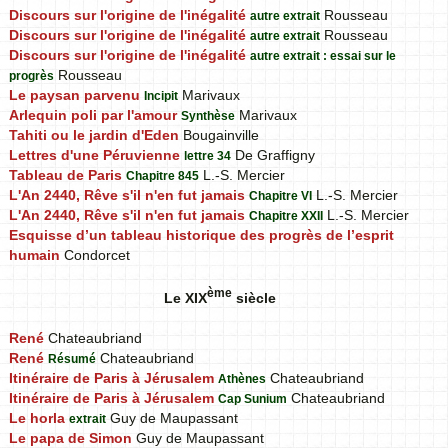
Discours sur l'origine de l'inégalité
Rousseau
autre extrait
Discours sur l'origine de l'inégalité
Rousseau
autre extrait
Discours sur l'origine de l'inégalité
autre extrait : essai sur le
Rousseau
progrès
Le paysan parvenu
Marivaux
Incipit
Arlequin poli par l'amour
Marivaux
Synthèse
Tahiti ou le jardin d'Eden
Bougainville
Lettres d'une Péruvienne
De Graffigny
lettre 34
Tableau de Paris
L.-S. Mercier
Chapitre 845
L'An 2440, Rêve s'il n'en fut jamais
L.-S. Mercier
Chapitre VI
L'An 2440, Rêve s'il n'en fut jamais
L.-S. Mercier
Chapitre XXII
Esquisse d’un tableau historique des progrès de l’esprit
humain
Condorcet
ème
Le XIX
siècle
René
Chateaubriand
René
Chateaubriand
Résumé
Itinéraire de Paris à Jérusalem
Chateaubriand
Athènes
Itinéraire de Paris à Jérusalem
Chateaubriand
Cap Sunium
Le horla
Guy de Maupassant
extrait
Le papa de Simon
Guy de Maupassant